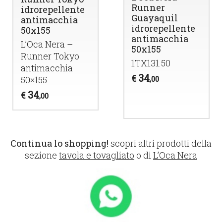
Runner
idrorepellente
Guayaquil
antimacchia
idrorepellente
50x155
antimacchia
L’Oca Nera –
50x155
Runner Tokyo
1TX131.50
antimacchia
34
€
,00
50×155
34
€
,00
Continua lo shopping!
scopri altri prodotti della
sezione
tavola e tovagliato
o di
L’Oca Nera