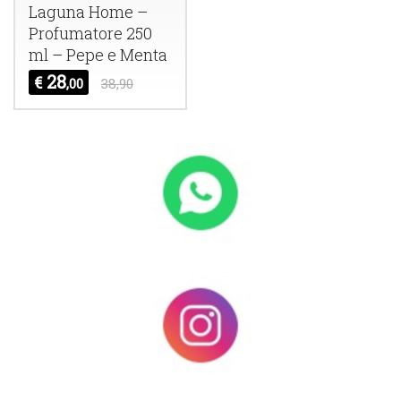
Laguna Home –
Profumatore 250
ml – Pepe e Menta
28
€
,00
38,90