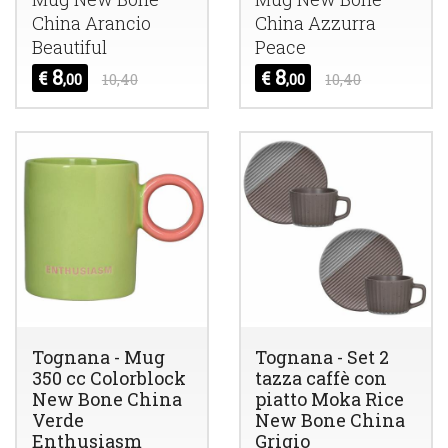
China Arancio
China Azzurra
Beautiful
Peace
8
8
€
€
,00
10,40
,00
10,40
Tognana - Mug
Tognana - Set 2
350 cc Colorblock
tazza caffè con
New Bone China
piatto Moka Rice
Verde
New Bone China
Enthusiasm
Grigio