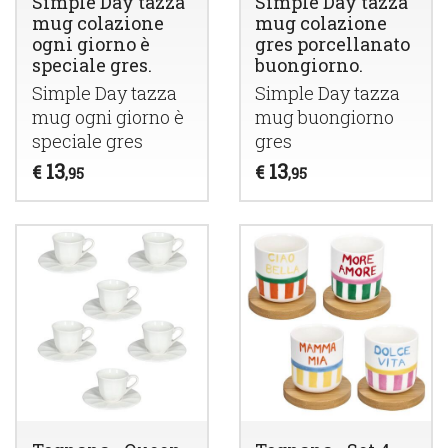
Simple Day tazza
Simple Day tazza
mug colazione
mug colazione
ogni giorno è
gres porcellanato
speciale gres.
buongiorno.
Simple Day tazza
Simple Day tazza
mug ogni giorno è
mug buongiorno
speciale gres
gres
13
13
€
€
,95
,95