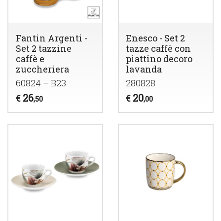
Fantin Argenti -
Enesco - Set 2
Set 2 tazzine
tazze caffè con
caffè e
piattino decoro
zuccheriera
lavanda
60824 – B23
280828
26
20
€
€
,50
,00