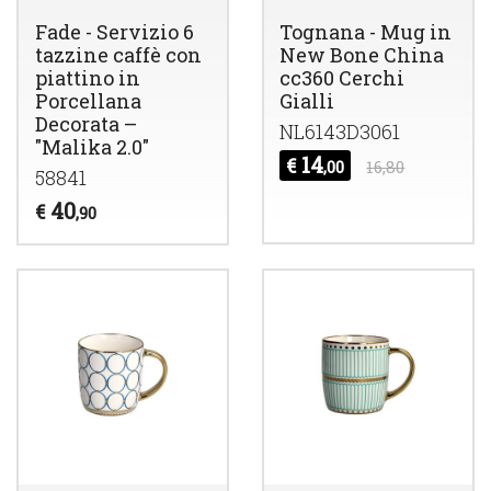
Fade - Servizio 6
Tognana - Mug in
tazzine caffè con
New Bone China
piattino in
cc360 Cerchi
Porcellana
Gialli
Decorata –
NL6143D3061
"Malika 2.0"
14
€
,00
16,80
58841
40
€
,90