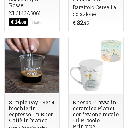
Rosse
Barattolo Cereali a
NL6143A3061
colazione
14
€
32
,00
16,80
€
,95
Simple Day - Set 4
Enesco - Tazza in
bicchierini
ceramica Planet
espresso Un Buon
confezione regalo
Caffè in bianco
- Il Piccolo
Principe