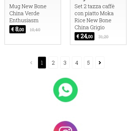
Mug New Bone
Set 2 tazza caffè
China Verde
con piatto Moka
Enthusiasm
Rice New Bone
China Grigio
8
€
,00
10,40
24
€
,00
31,20
1
2
3
4
5