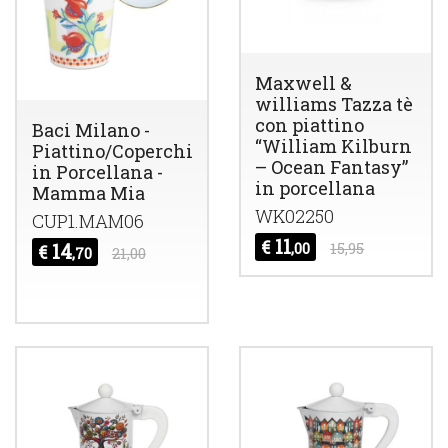
Maxwell &
williams Tazza tè
con piattino
Baci Milano -
“William Kilburn
Piattino/Coperchio
– Ocean Fantasy”
in Porcellana -
in porcellana
Mamma Mia
WK02250
CUP1.MAM06
11
€
,00
15,95
14
€
,70
21,00