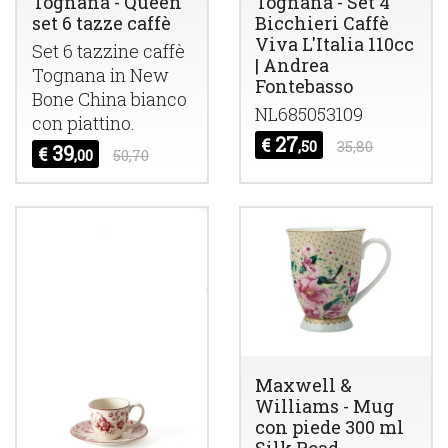
Tognana - Queen
Tognana - Set 4
set 6 tazze caffè
Bicchieri Caffè
Viva L'Italia 110cc
Set 6 tazzine caffè
| Andrea
Tognana in New
Fontebasso
Bone China bianco
NL685053109
con piattino.
27
€
,50
35,80
39
€
,00
50,70
Maxwell &
Williams - Mug
con piede 300 ml