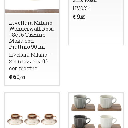
Silk Road
HV0214
9
€
,95
Livellara Milano
Wonderwall Rosa
- Set 6 Tazzine
Moka con
Piattino 90 ml
Livellara Milano –
Set 6 tazze caffè
con piattino
60
€
,00