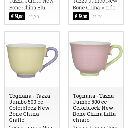
Tazza Jumbo New
Tazza Jumbo New
Bone China Blu
Bone China Verde
9
9
€
€
,00
11,70
,00
11,70
Tognana - Tazza
Tognana - Tazza
Jumbo 500 cc
Jumbo 500 cc
Colorblock New
Colorblock New
Bone China
Bone China Lilla
Giallo
chiaro
Tazza Jumbo New
Tazza Jumbo New