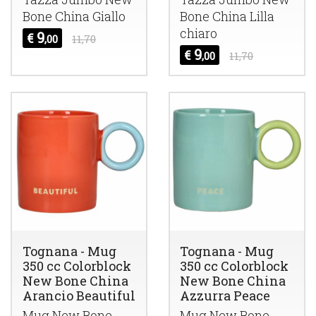
Bone China Giallo
Bone China Lilla
chiaro
9
€
,00
11,70
9
€
,00
11,70
Tognana - Mug
Tognana - Mug
350 cc Colorblock
350 cc Colorblock
New Bone China
New Bone China
Arancio Beautiful
Azzurra Peace
Mug New Bone
Mug New Bone