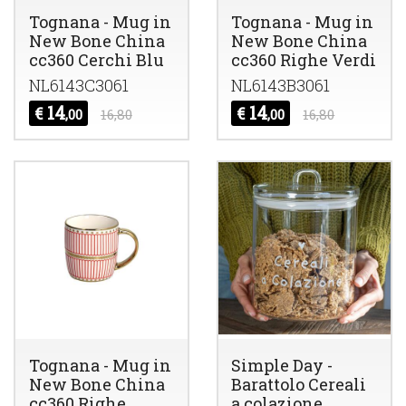
Tognana - Mug in
Tognana - Mug in
New Bone China
New Bone China
cc360 Cerchi Blu
cc360 Righe Verdi
NL6143C3061
NL6143B3061
14
14
€
€
,00
16,80
,00
16,80
Tognana - Mug in
Simple Day -
New Bone China
Barattolo Cereali
cc360 Righe
a colazione