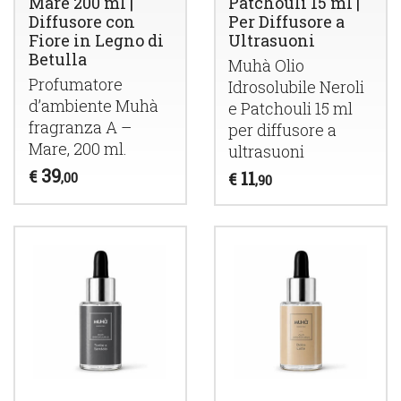
Mare 200 ml |
Patchouli 15 ml |
Diffusore con
Per Diffusore a
Fiore in Legno di
Ultrasuoni
Betulla
Muhà Olio
Profumatore
Idrosolubile Neroli
d’ambiente Muhà
e Patchouli 15 ml
fragranza A –
per diffusore a
Mare, 200 ml.
ultrasuoni
39
€
11
,00
€
,90