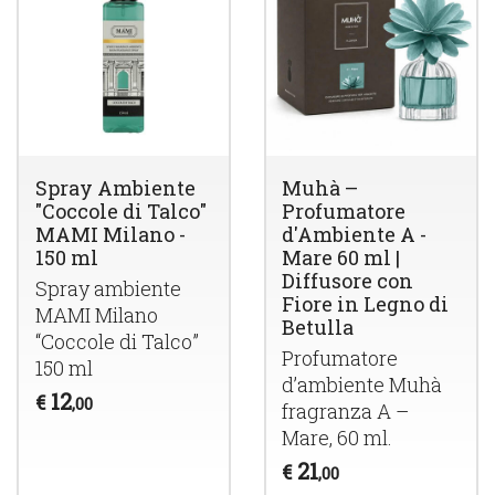
Spray Ambiente
Muhà –
"Coccole di Talco"
Profumatore
MAMI Milano -
d'Ambiente A -
150 ml
Mare 60 ml |
Diffusore con
Spray ambiente
Fiore in Legno di
MAMI
Milano
Betulla
“Coccole di Talco”
Profumatore
150 ml
d’ambiente Muhà
12
€
,00
fragranza A –
Mare, 60 ml.
21
€
,00