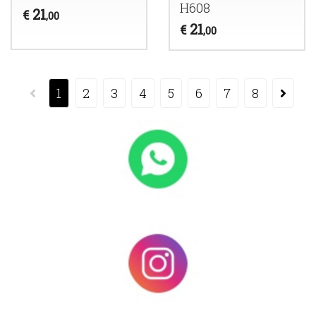
H608
21
€
,00
21
€
,00
1
2
3
4
5
6
7
8