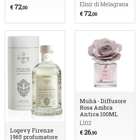
Elisir di Melagrana
72
€
,00
72
€
,00
Muhà - Diffusore
Rosa Ambra
Antica 100ML
L102
Logevy Firenze
26
€
,90
1965 profumatore