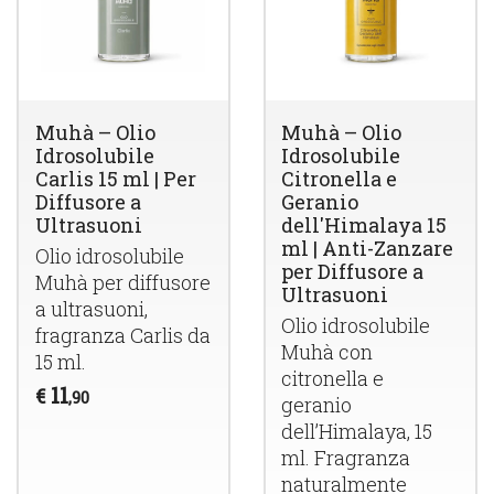
Muhà – Olio
Muhà – Olio
Idrosolubile
Idrosolubile
Carlis 15 ml | Per
Citronella e
Diffusore a
Geranio
Ultrasuoni
dell'Himalaya 15
ml | Anti-Zanzare
Olio idrosolubile
per Diffusore a
Muhà per diffusore
Ultrasuoni
a ultrasuoni,
Olio idrosolubile
fragranza Carlis da
Muhà con
15 ml.
citronella e
11
€
,90
geranio
dell’Himalaya, 15
ml. Fragranza
naturalmente