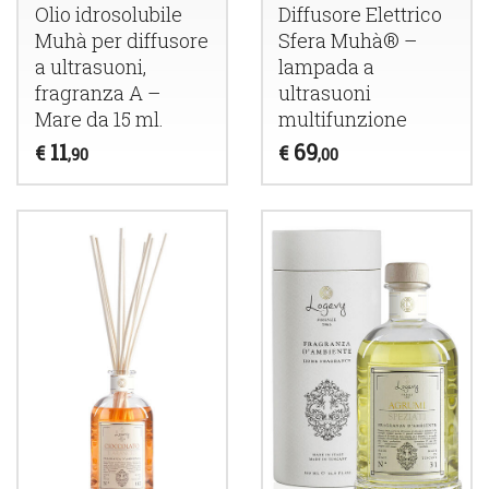
Olio idrosolubile
Diffusore Elettrico
Muhà per diffusore
Sfera Muhà® –
a ultrasuoni,
lampada a
fragranza A –
ultrasuoni
Mare da 15 ml.
multifunzione
11
69
€
€
,90
,00