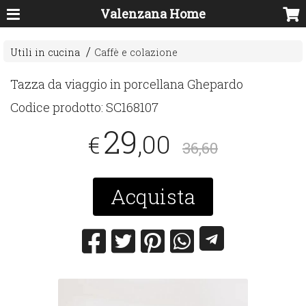
Valenzana Home
Utili in cucina
Caffè e colazione
Tazza da viaggio in porcellana Ghepardo
Codice prodotto:
SC168107
29
,00
€
36,60
Acquista