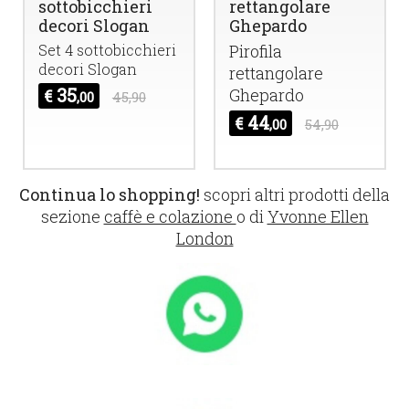
sottobicchieri
rettangolare
decori Slogan
Ghepardo
Set 4 sottobicchieri
Pirofila
decori Slogan
rettangolare
35
Ghepardo
€
,00
45,90
44
€
,00
54,90
Continua lo shopping!
scopri altri prodotti della
sezione
caffè e colazione
o di
Yvonne Ellen
London