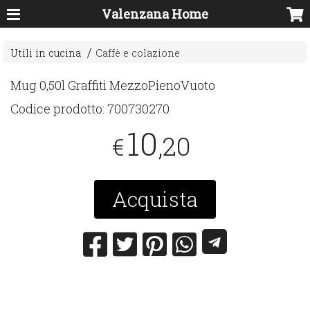
Valenzana Home
Utili in cucina
Caffè e colazione
Mug 0,50l Graffiti MezzoPienoVuoto
Codice prodotto:
700730270
10
,20
€
Acquista