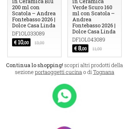
in Ceramica Blu
in Ceramica
200 ml con
Verde Scuro 160
Scatola – Andrea
ml con Scatola –
Fontebasso 2026 |
Andrea
Dolce Casa Linda
Fontebasso 2026 |
Dolce Casa Linda
DF1OL033089
DF1OL043089
10
€
,00
13,00
8
€
,00
11,00
Continua lo shopping!
scopri altri prodotti della
sezione
portaoggetti cucina
o di
Tognana