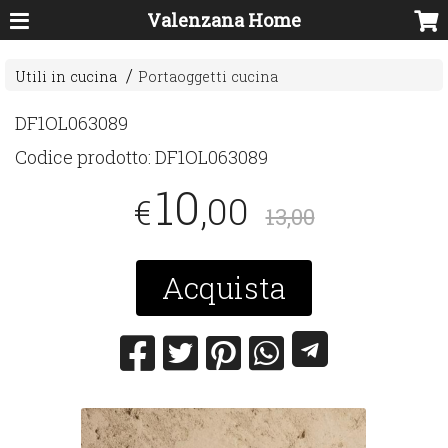
Valenzana Home
Utili in cucina
Portaoggetti cucina
DF1OL063089
Codice prodotto:
DF1OL063089
10
,00
€
13,00
Acquista