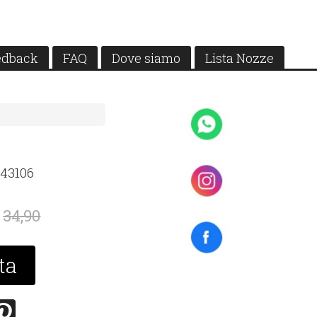
edback
FAQ
Dove siamo
Lista Nozze
43106
34,90
ta