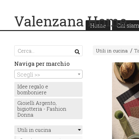
Valenzana Home
Home
Chi sia
Utili in cucina
Ta
Naviga per marchio
Scegli >>
Idee regalo e
bomboniere
Gioielli Argento,
bigiotteria - Fashion
Donna
Utili in cucina