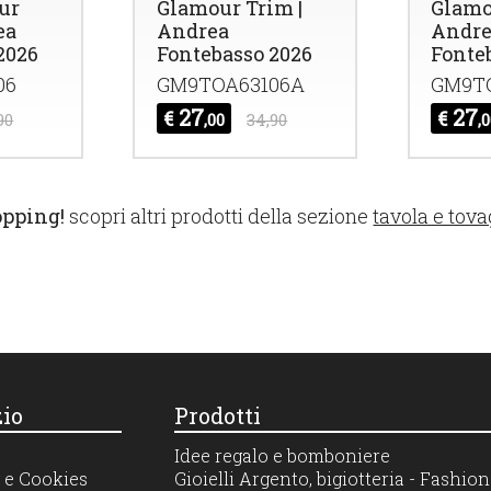
ur
Glamour Trim |
Glamo
ea
Andrea
Andr
2026
Fontebasso 2026
Fonte
06
GM9TOA63106A
GM9TO
27
27
€
€
90
,00
34,90
,
opping!
scopri altri prodotti della sezione
tavola e tova
io
Prodotti
Idee regalo e bomboniere
 e Cookies
Gioielli Argento, bigiotteria - Fashi