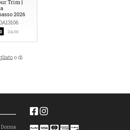
ur Trim |
ea
basso 2026
A13106
00
34,90
gliato
o di
on Donna