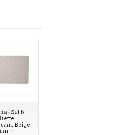
a - Set 6
liette
cane Beige
 cm –