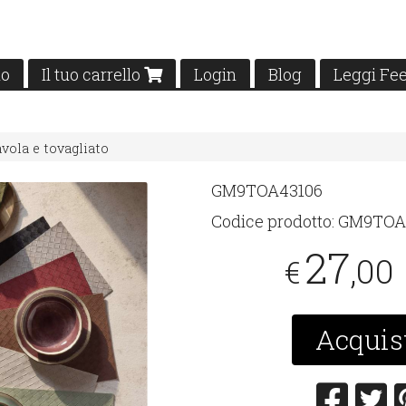
mo
Il tuo carrello
Login
Blog
Leggi Fe
vola e tovagliato
GM9TOA43106
Codice prodotto:
GM9TOA
27
,00
€
Acquis