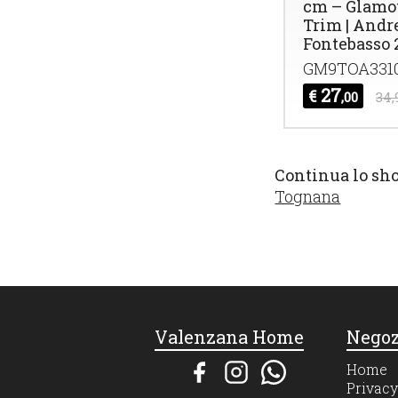
cm – Glamo
Trim | Andr
Fontebasso 
GM9TOA331
27
€
,00
34,
Continua lo sh
Tognana
Valenzana Home
Negoz
Home
Privacy