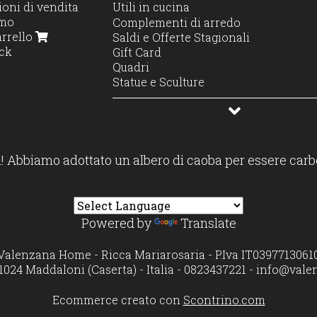
oni di vendita
Utili in cucina
amo
Servire e presentare
Complementi di arredo
arrello
Portaoggetti cucina
Saldi e Offerte Stagionali
ck
Caffè e colazione
Gift Card
Accessori bar e vino
Quadri
Cottura e preparazione
Statue e Sculture
Tavola e tovagliato
Profumatori diffusori e candele
Contenitori e dispensa
! Abbiamo adottato un albero di caoba per essere carb
Powered by
Translate
Valenzana Home - Ricca Mariarosaria - P.Iva IT0397713061
1024 Maddaloni (Caserta) - Italia - 0823437221 -
info@vale
Ecommerce creato con
Scontrino.com