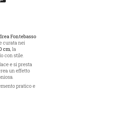
drea Fontebasso
e curata nei
30 cm
, la
o con stile.
lace e si presta
crea un effetto
oniosa.
lemento pratico e