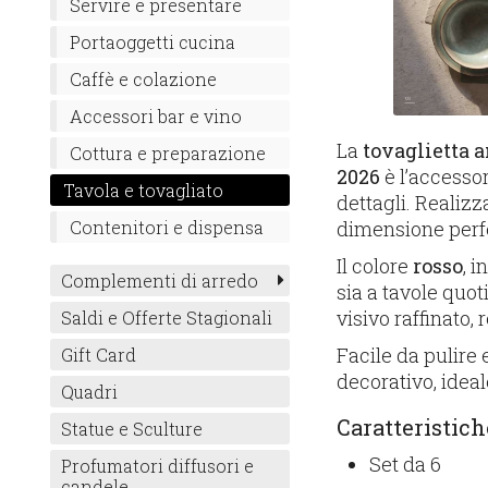
Servire e presentare
Portaoggetti cucina
Caffè e colazione
Accessori bar e vino
La
tovaglietta 
Cottura e preparazione
2026
è l’accessor
Tavola e tovagliato
dettagli. Realiz
dimensione perfet
Contenitori e dispensa
Il colore
rosso
, 
Complementi di arredo
sia a tavole quot
visivo raffinato
Saldi e Offerte Stagionali
Facile da pulire
Gift Card
decorativo, idea
Quadri
Caratteristich
Statue e Sculture
Set da 6
Profumatori diffusori e
candele