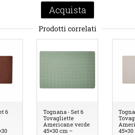
Acquista
Prodotti correlati
et 6
Tognana - Set 6
Tognan
Tovagliette
Tovag
Americane verde
Ameri
×30
45×30 cm –
45×30