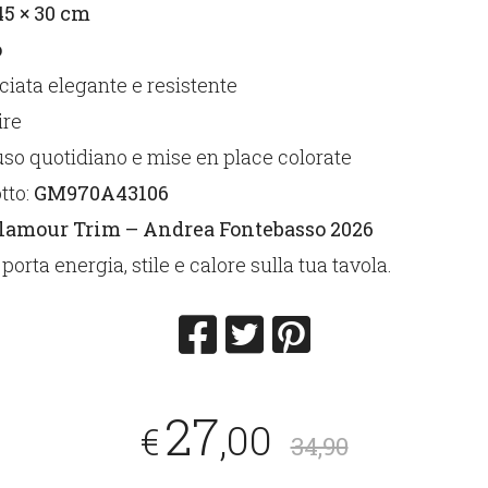
45 × 30 cm
o
ciata elegante e resistente
ire
uso quotidiano e mise en place colorate
tto:
GM970A43106
lamour Trim – Andrea Fontebasso 2026
porta energia, stile e calore sulla tua tavola.
27
,00
€
34,90