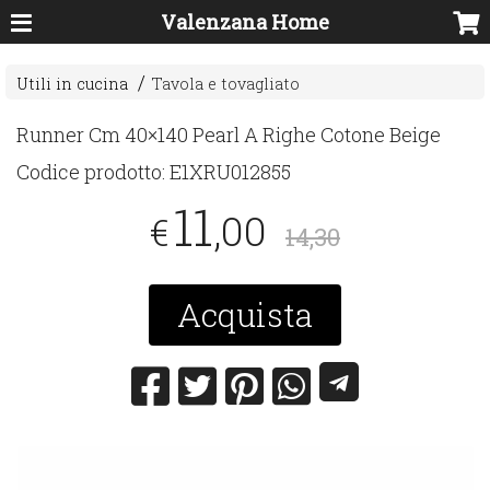
Valenzana Home
Utili in cucina
Tavola e tovagliato
Runner Cm 40×140 Pearl A Righe Cotone Beige
Codice prodotto:
E1XRU012855
11
,00
€
14,30
Acquista