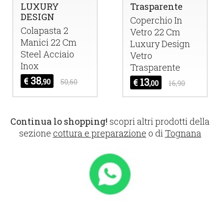
LUXURY
Trasparente
DESIGN
Coperchio In
Colapasta 2
Vetro 22 Cm
Manici 22 Cm
Luxury Design
Steel Acciaio
Vetro
Inox
Trasparente
38
€
13
,90
50,60
€
,00
16,90
Continua lo shopping!
scopri altri prodotti della
sezione
cottura e preparazione
o di
Tognana