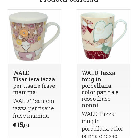
WALD
WALD Tazza
Tisaniera tazza
mug in
per tisane frase
porcellana
mamma
color panna e
rosso frase
WALD
Tisaniera
nonni
tazza per tisane
WALD
Tazza
frase mamma
mug in
15
€
,00
porcellana color
panna e rosso