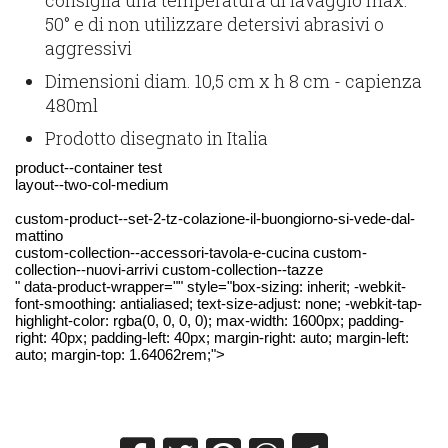
50° e di non utilizzare detersivi abrasivi o
aggressivi
Dimensioni diam. 10,5 cm x h 8 cm - capienza
480ml
Prodotto disegnato in Italia
product--container test
layout--two-col-medium
custom-product--set-2-tz-colazione-il-buongiorno-si-vede-dal-
mattino
custom-collection--accessori-tavola-e-cucina custom-
collection--nuovi-arrivi custom-collection--tazze
" data-product-wrapper="" style="box-sizing: inherit; -webkit-
font-smoothing: antialiased; text-size-adjust: none; -webkit-tap-
highlight-color: rgba(0, 0, 0, 0); max-width: 1600px; padding-
right: 40px; padding-left: 40px; margin-right: auto; margin-left:
auto; margin-top: 1.64062rem;">