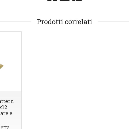
Prodotti correlati
attern
x12
are e
etta