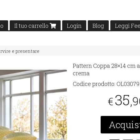
mo
Il tuo carrello
Login
Blog
Leggi Fe
rvire e presentare
Pattern Coppa 28×14 cm 
crema
Codice prodotto:
OL03079
35
,
€
Acquis