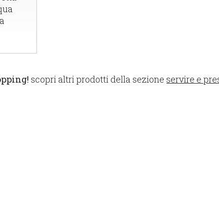
qua
a
opping!
scopri altri prodotti della sezione
servire e pr