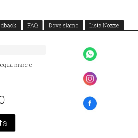
edback
FAQ
Dove siamo
Lista Nozze
acqua mare e
90
ta