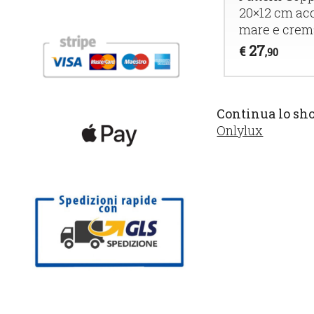
20×12 cm ac
mare e crem
27
€
,90
Continua lo sh
Onlylux