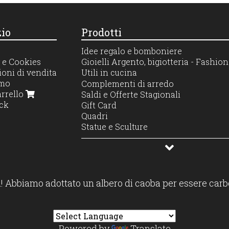
io
Prodotti
Idee regalo e bomboniere
 e Cookies
Gioielli Argento, bigiotteria - Fashi
oni di vendita
Utili in cucina
amo
Servire e presentare
Complementi di arredo
arrello
Portaoggetti cucina
Saldi e Offerte Stagionali
ck
Caffè e colazione
Gift Card
Accessori bar e vino
Quadri
Cottura e preparazione
Statue e Sculture
Tavola e tovagliato
Profumatori diffusori e candele
Contenitori e dispensa
! Abbiamo adottato un albero di caoba per essere carb
Powered by
Translate