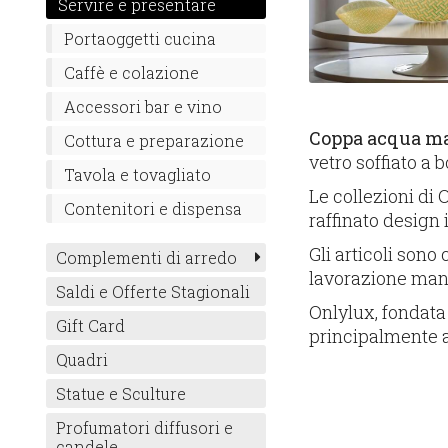
Servire e presentare
Portaoggetti cucina
Caffè e colazione
Accessori bar e vino
Coppa acqua m
Cottura e preparazione
vetro soffiato a
Tavola e tovagliato
Le collezioni di 
Contenitori e dispensa
raffinato design 
Gli articoli sono
Complementi di arredo
lavorazione manu
Saldi e Offerte Stagionali
Onlylux, fondata 
Gift Card
principalmente a
Quadri
Statue e Sculture
Profumatori diffusori e
candele