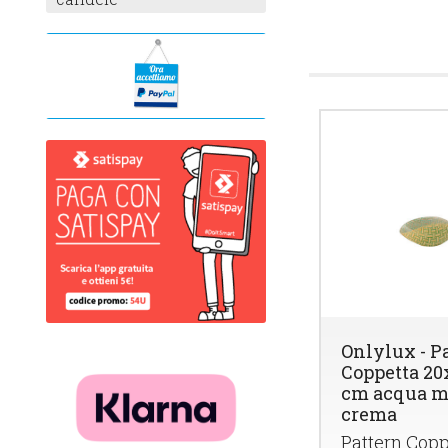
Onlylux - P
Coppetta 20
cm acqua m
crema
Pattern Copp