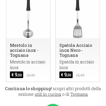
Mestolo in
Spatola Acciaio
acciaio inox -
inox Nero -
Tognana
Tognana
Mestolo in acciaio
Spatola in acciaio
inox
inox
9
9
€
€
,50
12,40
,50
12,40
Continua lo shopping!
scopri altri prodotti della
sezione
utili in cucina
o di
Tognana