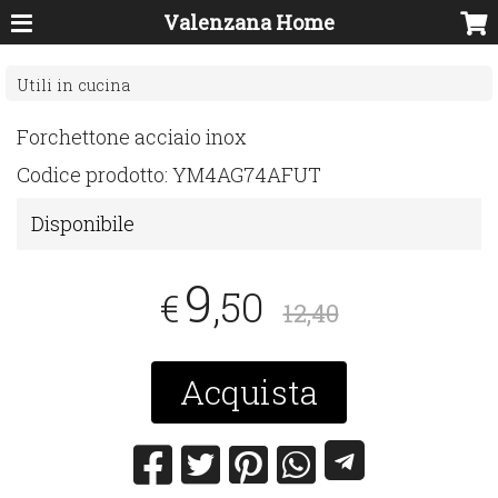
Valenzana Home
Utili in cucina
Forchettone acciaio inox
Codice prodotto:
YM4AG74AFUT
Disponibile
9
,50
€
12,40
Acquista