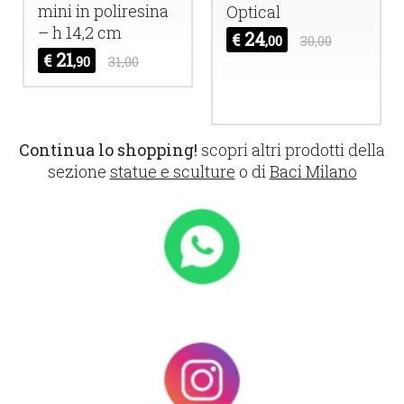
mini in poliresina
Optical
– h 14,2 cm
24
€
,00
30,00
21
€
,90
31,00
Continua lo shopping!
scopri altri prodotti della
sezione
statue e sculture
o di
Baci Milano