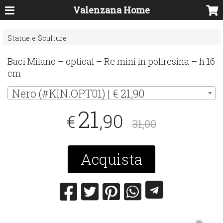
Valenzana Home
Statue e Sculture
Baci Milano – optical – Re mini in poliresina – h 16
cm
Nero (#KIN.OPT01) | € 21,90
21
,90
€
31,00
Acquista