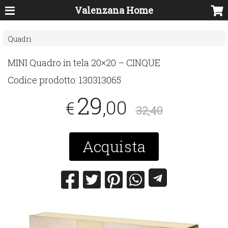
Valenzana Home
Quadri
MINI
Quadro in tela 20×20 –
CINQUE
Codice prodotto:
130313065
29
,00
€
32,40
Acquista