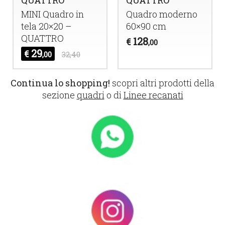
QUATTRO
QUATTRO
MINI
Quadro in
Quadro moderno
tela 20×20 –
60×90 cm
QUATTRO
128
€
,00
29
€
,00
32,40
Continua lo shopping!
scopri altri prodotti della
sezione
quadri
o di
Linee recanati