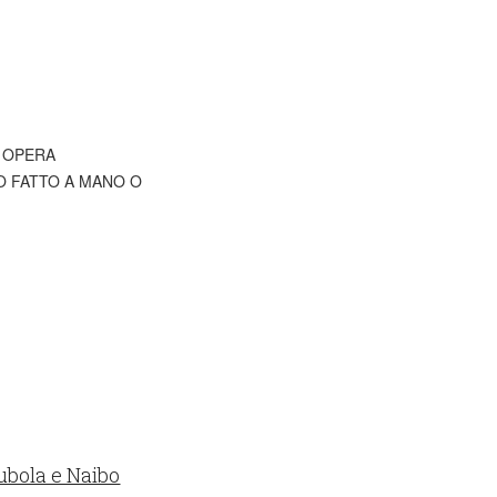
' OPERA
TO FATTO A MANO O
ubola e Naibo