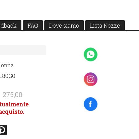
edback
FAQ
Dove siamo
Lista Nozze
 donna
6180G0
275,00
attualmente
'acquisto.