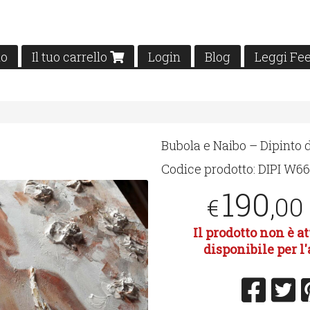
mo
Il tuo carrello
Login
Blog
Leggi Fe
Bubola e Naibo – Dipinto
Codice prodotto:
DIPI W6
190
,00
€
Il prodotto non è 
disponibile per l