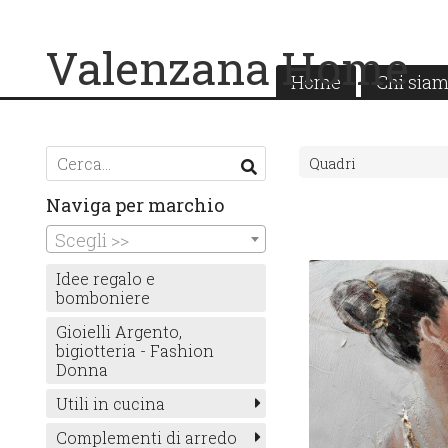
Valenzana Home
Home
Chi sia
Quadri
Naviga per marchio
Scegli >>
Idee regalo e
bomboniere
Gioielli Argento,
bigiotteria - Fashion
Donna
Utili in cucina
Complementi di arredo