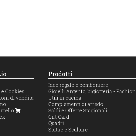
io
Prodotti
Idee regalo e bomboniere
 e Cookies
Gioielli Argento, bigiotteria - Fashi
oni di vendita
Utili in cucina
amo
Complementi di arredo
arrello
Saldi e Offerte Stagionali
ck
Gift Card
Quadri
Statue e Sculture
Profumatori diffusori e candele