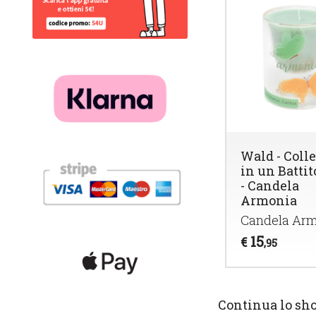
Wald - Coll
in un Battit
- Candela
Armonia
Candela Ar
15
€
,95
Continua lo sh