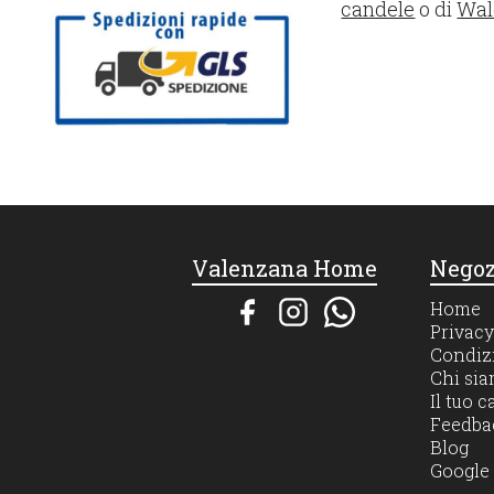
candele
o di
Wal
Valenzana Home
Negoz
Home
Privacy
Condizi
Chi si
Il tuo c
Feedba
Blog
Google