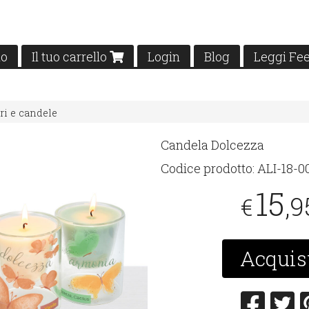
mo
Il tuo carrello
Login
Blog
Leggi Fe
ri e candele
Candela Dolcezza
Codice prodotto:
ALI-18-0
15
,9
€
Acquis