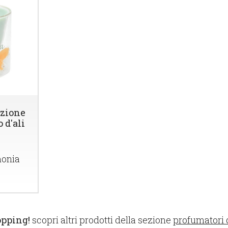
ezione
o d'ali
monia
opping!
scopri altri prodotti della sezione
profumatori d