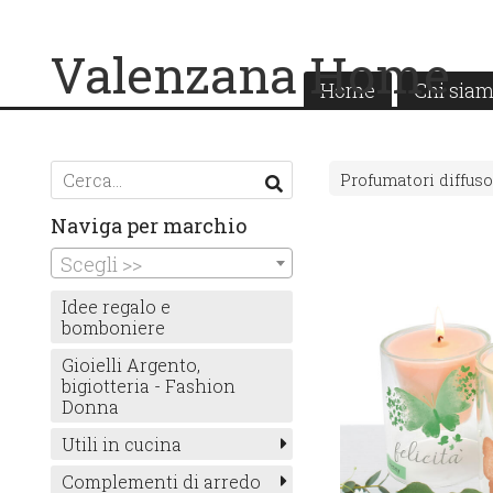
Valenzana Home
Home
Chi sia
Profumatori diffuso
Naviga per marchio
Scegli >>
Idee regalo e
bomboniere
Gioielli Argento,
bigiotteria - Fashion
Donna
Utili in cucina
Complementi di arredo