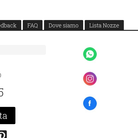
edback
FAQ
Dove siamo
Lista Nozze
0
5
ta