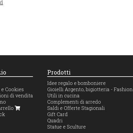
d
io
Prodotti
Idee regalo e bomboniere
 e Cookies
Gioielli Argento, bigiotteria - Fashi
oni di vendita
Utili in cucina
amo
Complementi di arredo
arrello
Saldi e Offerte Stagionali
ck
Gift Card
Quadri
Statue e Sculture
Profumatori diffusori e candele