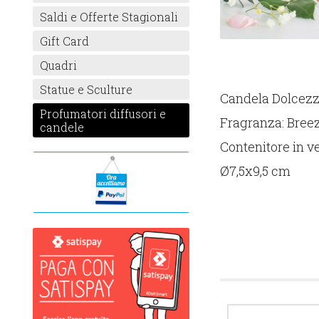
Saldi e Offerte Stagionali
Gift Card
Quadri
Statue e Sculture
Candela Dolcez
Profumatori diffusori e
Fragranza: Breez
candele
Contenitore in ve
Ø7,5x9,5 cm