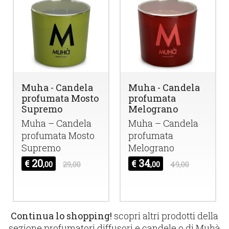
Muha - Candela
Muha - Candela
profumata Mosto
profumata
Supremo
Melograno
Muha – Candela
Muha – Candela
profumata Mosto
profumata
Supremo
Melograno
20
34
€
€
,00
29,00
,00
49,00
Continua lo shopping!
scopri altri prodotti della
sezione
profumatori diffusori e candele
o di
Muhà