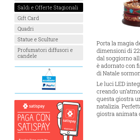
Saldi e Offerte Stagionali
Gift Card
Quadri
Statue e Sculture
Porta la magia d
Profumatori diffusori e
dimensioni di 22
candele
dal soggiorno all
è adornato con fi
di Natale sormont
Le luci LED integ
creando un’atmosf
questa giostra un
natalizia. Perfe
giostra animata 