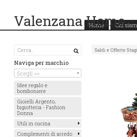
Valenzana Home
Home
Chi sia
Saldi e Offerte Stag
Naviga per marchio
Scegli >>
Idee regalo e
bomboniere
Gioielli Argento,
bigiotteria - Fashion
Donna
Utili in cucina
Complementi di arredo