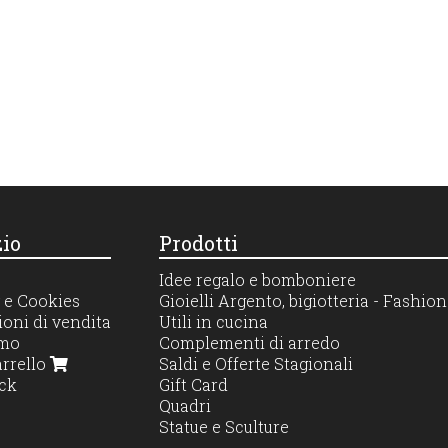
io
Prodotti
Idee regalo e bomboniere
 e Cookies
Gioielli Argento, bigiotteria - Fashi
oni di vendita
Utili in cucina
amo
Complementi di arredo
arrello
Saldi e Offerte Stagionali
ck
Gift Card
Quadri
Statue e Sculture
Profumatori diffusori e candele