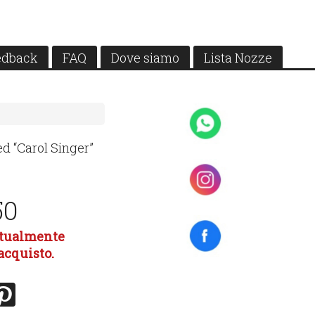
edback
FAQ
Dove siamo
Lista Nozze
ed “Carol Singer”
50
attualmente
'acquisto.