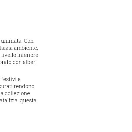
a animata. Con
lsiasi ambiente,
livello inferiore
orato con alberi
 festivi e
ccurati rendono
ua collezione
atalizia, questa