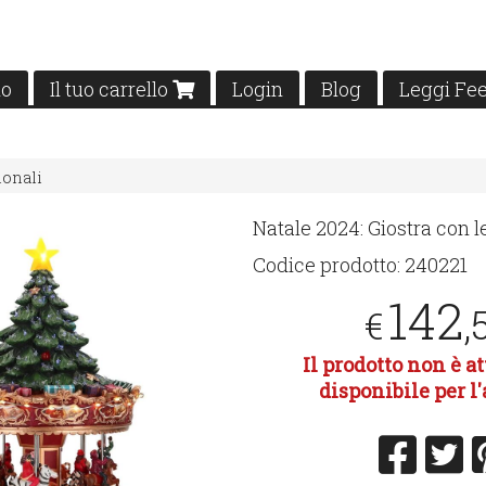
mo
Il tuo carrello
Login
Blog
Leggi Fe
ionali
Natale 2024: Giostra con l
Codice prodotto:
240221
142
,
€
Il prodotto non è 
disponibile per l