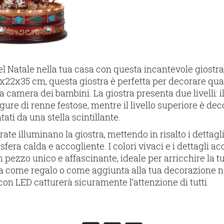
el Natale nella tua casa con questa incantevole giostr
x22x35 cm, questa giostra è perfetta per decorare qua
a camera dei bambini. La giostra presenta due livelli: il 
gure di renne festose, mentre il livello superiore è dec
ati da una stella scintillante.
rate illuminano la giostra, mettendo in risalto i dettagli
era calda e accogliente. I colori vivaci e i dettagli a
 pezzo unico e affascinante, ideale per arricchire la t
tta come regalo o come aggiunta alla tua decorazione n
con LED catturerà sicuramente l’attenzione di tutti.