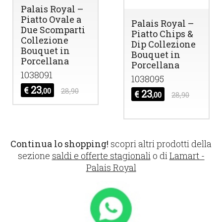
Palais Royal –
Piatto Ovale a
Palais Royal –
Due Scomparti
Piatto Chips &
Collezione
Dip Collezione
Bouquet in
Bouquet in
Porcellana
Porcellana
1038091
1038095
23
€
,00
28,90
23
€
,00
28,90
Continua lo shopping!
scopri altri prodotti della
sezione
saldi e offerte stagionali
o di
Lamart -
Palais Royal