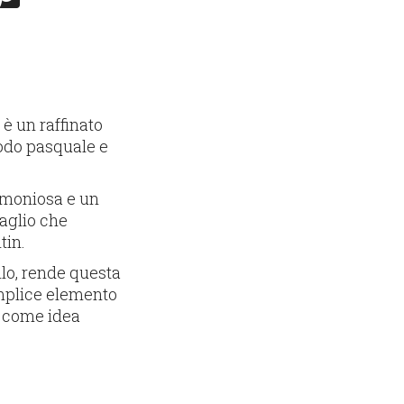
)
è un raffinato
iodo pasquale e
rmoniosa e un
taglio che
tin.
llo, rende questa
emplice elemento
e come idea