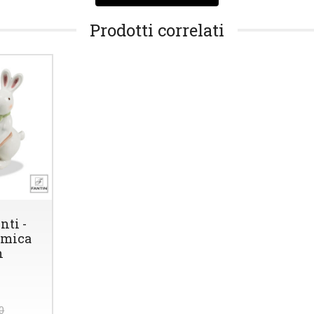
Prodotti correlati
nti -
amica
n
0