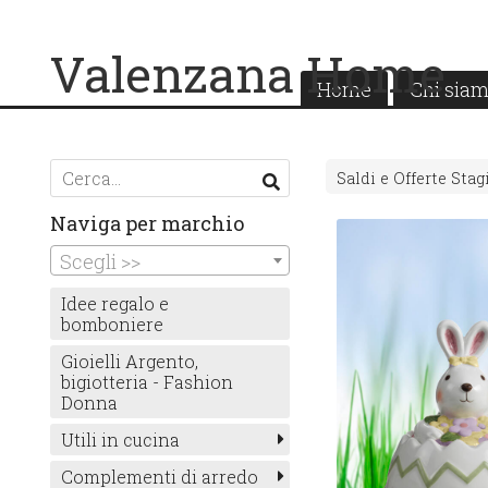
Valenzana Home
Home
Chi sia
Saldi e Offerte Stag
Naviga per marchio
Scegli >>
Idee regalo e
bomboniere
Gioielli Argento,
bigiotteria - Fashion
Donna
Utili in cucina
Complementi di arredo