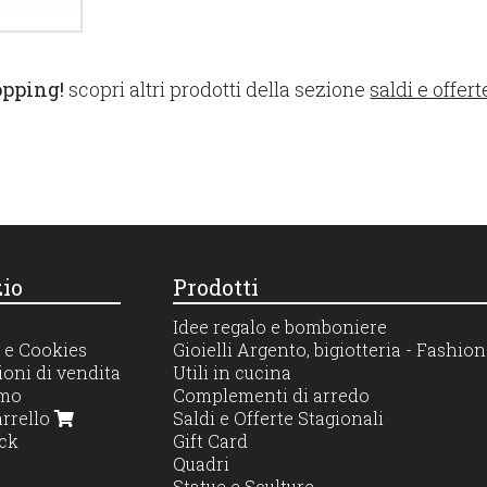
opping!
scopri altri prodotti della sezione
saldi e offert
io
Prodotti
Idee regalo e bomboniere
 e Cookies
Gioielli Argento, bigiotteria - Fashi
oni di vendita
Utili in cucina
amo
Complementi di arredo
arrello
Saldi e Offerte Stagionali
ck
Gift Card
Quadri
Statue e Sculture