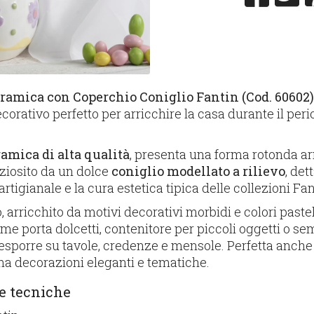
eramica con Coperchio Coniglio Fantin (Cod. 60602
rativo perfetto per arricchire la casa durante il per
amica di alta qualità
, presenta una forma rotonda a
ziosito da un dolce
coniglio modellato a rilievo
, det
artigianale e la cura estetica tipica delle collezioni Fan
o, arricchito da motivi decorativi morbidi e colori paste
ome porta dolcetti, contenitore per piccoli oggetti o s
esporre su tavole, credenze e mensole. Perfetta anch
ma decorazioni eleganti e tematiche.
he tecniche