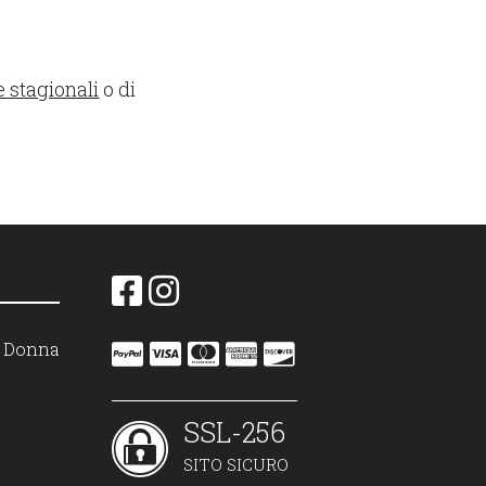
e stagionali
o di
on Donna
SSL-256
SITO SICURO