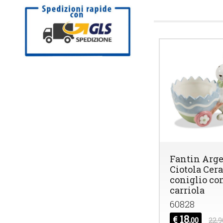
Fantin Arge
Ciotola Cer
coniglio co
carriola
60828
18
€
,00
22,9