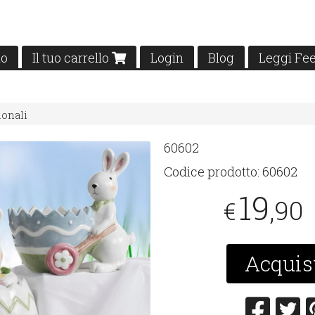
mo
Il tuo carrello
Login
Blog
Leggi Fe
ionali
60602
Codice prodotto:
60602
19
,90
€
Acquis