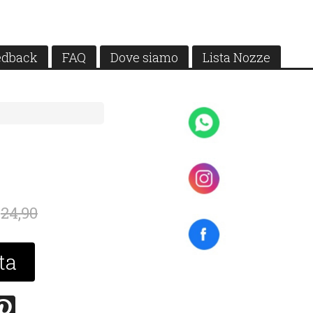
edback
FAQ
Dove siamo
Lista Nozze
24,90
ta