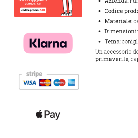
Azienda:
Fan
Codice prodo
Materiale:
c
Dimensioni
Tema:
conigl
Un accessorio de
primaverile
, c