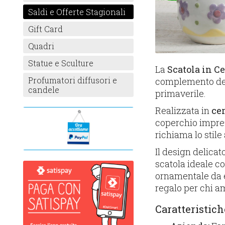
Saldi e Offerte Stagionali
Gift Card
Quadri
Statue e Sculture
La
Scatola in C
Profumatori diffusori e
complemento deco
candele
primaverile.
Realizzata in
cer
coperchio impre
richiama lo stile 
Il design delicat
scatola ideale c
ornamentale da 
regalo per chi a
Caratteristic