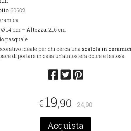
tin
tto:
60602
eramica
:
Ø 14 cm –
Altezza:
21,5 cm
io pasquale
corativo ideale per chi cerca una
scatola in ceramic
apace di portare in casa un’atmosfera dolce e festosa.
19
,90
€
24,90
Acquista