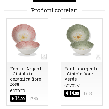
Prodotti correlati
Fantin Argenti
Fantin Argenti
- Ciotola in
- Ciotola fiore
ceramica fiore
verde
rosa
60702V
60702R
14
€
,00
17,90
14
€
,00
17,90