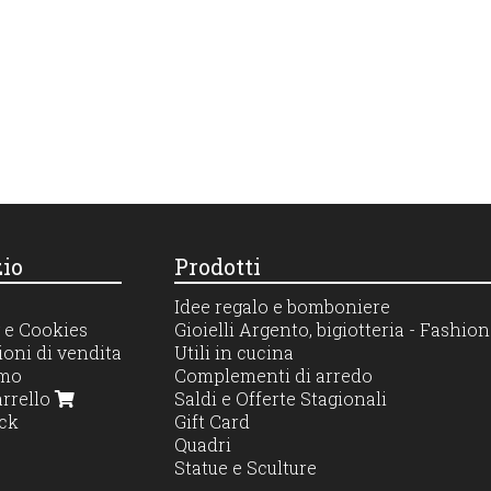
io
Prodotti
Idee regalo e bomboniere
 e Cookies
Gioielli Argento, bigiotteria - Fashi
oni di vendita
Utili in cucina
amo
Complementi di arredo
arrello
Saldi e Offerte Stagionali
ck
Gift Card
Quadri
Statue e Sculture
Profumatori diffusori e candele