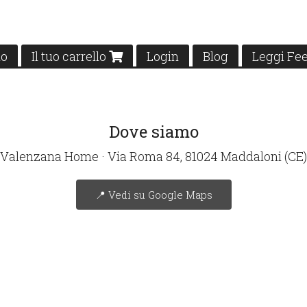
mo
Il tuo carrello
Login
Blog
Leggi Fe
Dove siamo
Valenzana Home · Via Roma 84, 81024 Maddaloni (CE)
📍 Vedi su Google Maps