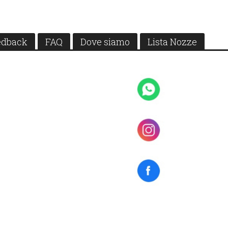
edback
FAQ
Dove siamo
Lista Nozze