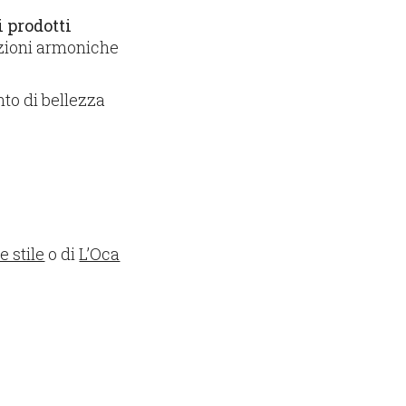
i prodotti
izioni armoniche
to di bellezza
 stile
o di
L’Oca