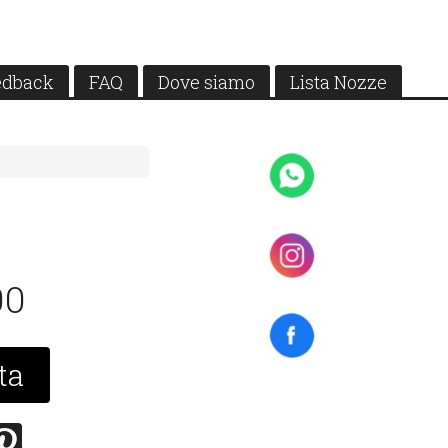
edback
FAQ
Dove siamo
Lista Nozze
00
ta