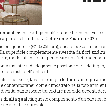
 romanticismo e artigianalità prende forma nel vaso de
ra
, parte della raffinata
Collezione Fashion 2026
.
nsioni generose (Ø29x25h cm), questo pezzo unico con
lla superficie completamente rivestita da
fiori tridi
pria
, modellati con cura per creare un effetto scenograf
nta una storia di eleganza e passione per il dettaglio,
protagonista dell’ambiente.
cchire consolle, tavolini o angoli lettura, si integra a
ati e contemporanei, come dimostrato nella foto ambient
 diventa punto focale tra texture morbide, accenti dorati
s di alta qualità
, questo complemento d’arredo non è 
 resistente e durevole.