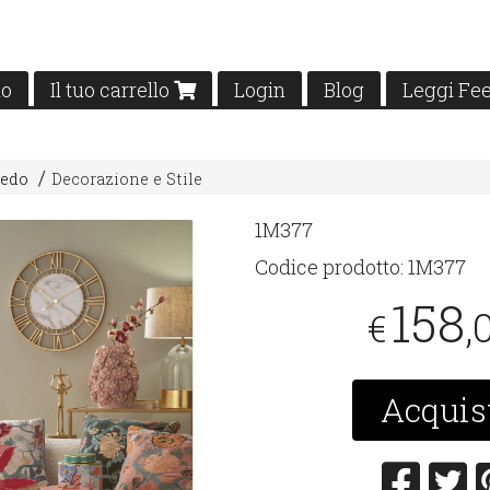
mo
Il tuo carrello
Login
Blog
Leggi Fe
redo
Decorazione e Stile
1M377
Codice prodotto:
1M377
158
,
€
Acquis