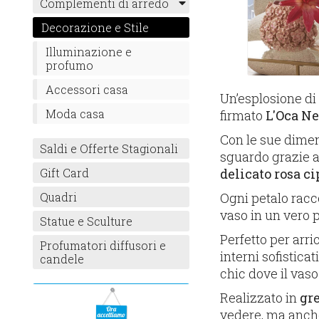
Complementi di arredo
Decorazione e Stile
Illuminazione e
profumo
Accessori casa
Un’esplosione di
Moda casa
firmato
L'Oca Ne
Con le sue dime
Saldi e Offerte Stagionali
sguardo grazie a
delicato rosa ci
Gift Card
Ogni petalo racco
Quadri
vaso in un vero 
Statue e Sculture
Perfetto per arri
Profumatori diffusori e
interni sofistic
candele
chic dove il vaso
Realizzato in
gre
vedere, ma anche