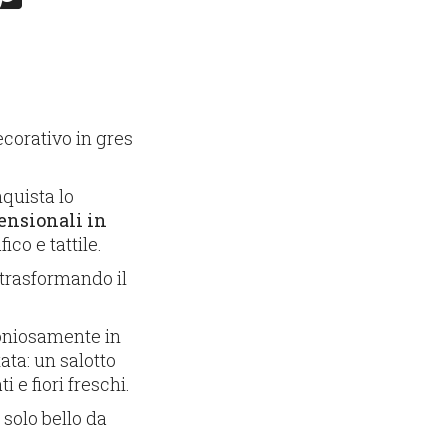
corativo in gres
quista lo
mensionali in
ico e tattile.
 trasformando il
rmoniosamente in
ata: un salotto
 e fiori freschi.
solo bello da