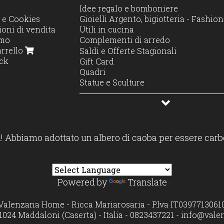
Idee regalo e bomboniere
 e Cookies
Gioielli Argento, bigiotteria - Fashi
oni di vendita
Utili in cucina
amo
Complementi di arredo
arrello
Decorazione e Stile
Saldi e Offerte Stagionali
ck
Illuminazione e profumo
Gift Card
Accessori casa
Quadri
Moda casa
Statue e Sculture
Profumatori diffusori e candele
! Abbiamo adottato un albero di caoba per essere carb
Powered by
Translate
Valenzana Home - Ricca Mariarosaria - P.Iva IT0397713061
1024 Maddaloni (Caserta) - Italia - 0823437221 -
info@vale