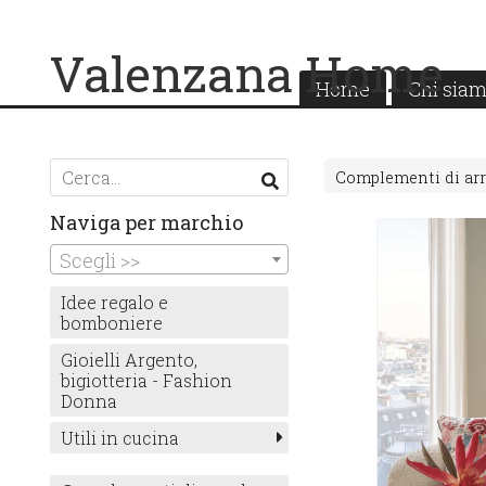
Valenzana Home
Home
Chi sia
Complementi di ar
Naviga per marchio
Scegli >>
Idee regalo e
bomboniere
Gioielli Argento,
bigiotteria - Fashion
Donna
Utili in cucina