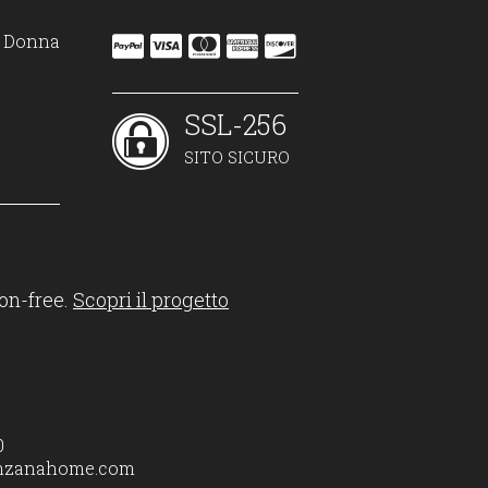
on Donna
SSL-256
SITO SICURO
on-free.
Scopri il progetto
0
nzanahome.com