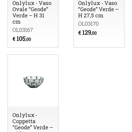
Onlylux - Vaso
Onlylux - Vaso
Ovale “Geode”
“Geode” Verde –
Verde – H 31
H 27,5 cm
cm
OL03170
OL03167
129
€
,00
105
€
,00
Onlylux -
Coppetta
“Geode” Verde –