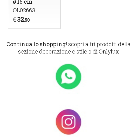
ø 15 cm
OL02663
32
€
,90
Continua lo shopping!
scopri altri prodotti della
sezione
decorazione e stile
o di
Onlylux