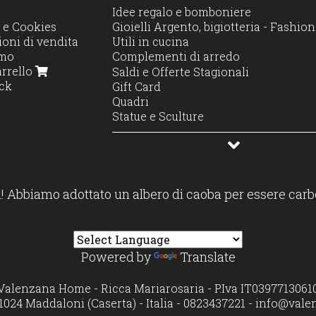
Idee regalo e bomboniere
 e Cookies
Gioielli Argento, bigiotteria - Fashi
oni di vendita
Utili in cucina
amo
Complementi di arredo
arrello
Decorazione e Stile
Saldi e Offerte Stagionali
ck
Illuminazione e profumo
Gift Card
Accessori casa
Quadri
Moda casa
Statue e Sculture
Profumatori diffusori e candele
! Abbiamo adottato un albero di caoba per essere carb
Powered by
Translate
Valenzana Home - Ricca Mariarosaria - P.Iva IT0397713061
1024 Maddaloni (Caserta) - Italia - 0823437221 -
info@vale