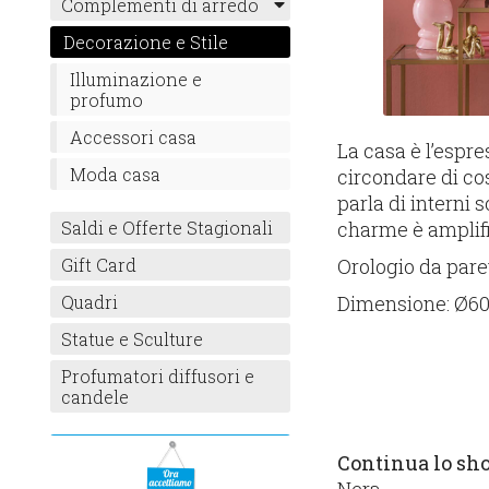
Complementi di arredo
Decorazione e Stile
Illuminazione e
profumo
Accessori casa
La casa è l’espre
Moda casa
circondare di co
parla di interni s
charme è amplif
Saldi e Offerte Stagionali
Orologio da pare
Gift Card
Dimensione: Ø6
Quadri
Statue e Sculture
Profumatori diffusori e
candele
Continua lo sh
Nera