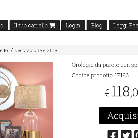
mo
Il tuo carrello
Login
Blog
Leggi Fe
redo
Decorazione e Stile
Orologio da parete con s
Codice prodotto:
1F196
118
,
€
Acquis