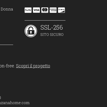
on Donna
SSL-256
SITO SICURO
on-free.
Scopri il progetto
0
nzanahome.com