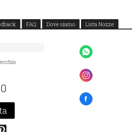
edback
FAQ
Dove siamo
Lista Nozze
pecchio
00
ta