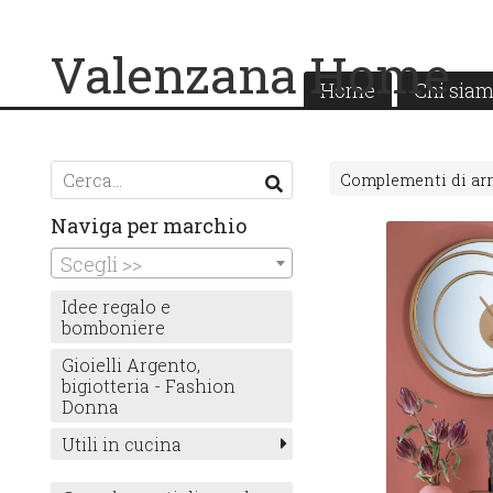
Valenzana Home
Home
Chi sia
Complementi di ar
Naviga per marchio
Scegli >>
Idee regalo e
bomboniere
Gioielli Argento,
bigiotteria - Fashion
Donna
Utili in cucina