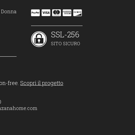
on Donna
SSL-256
SITO SICURO
on-free.
Scopri il progetto
0
nzanahome.com