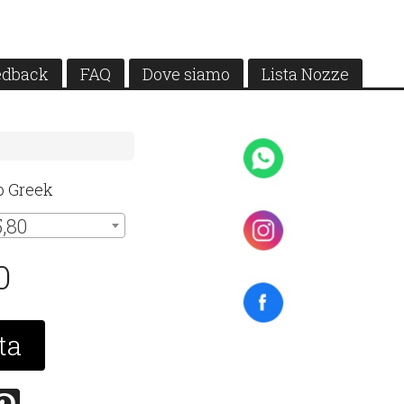
edback
FAQ
Dove siamo
Lista Nozze
o Greek
5,80
0
ta