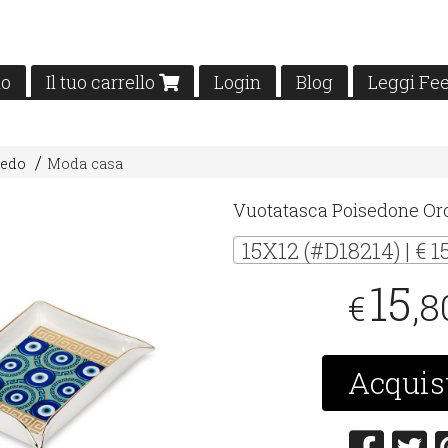
mo
Il tuo carrello
Login
Blog
Leggi Fe
redo
Moda casa
Vuotatasca Poisedone Or
15X12 (#D18214) | € 1
15
,8
€
Acquis