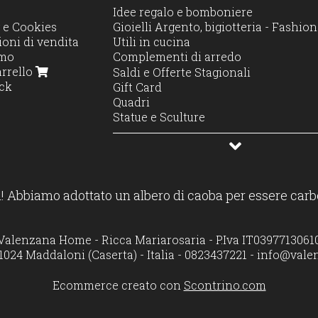
Idee regalo e bomboniere
 e Cookies
Gioielli Argento, bigiotteria - Fashi
oni di vendita
Utili in cucina
amo
Complementi di arredo
arrello
Decorazione e Stile
Saldi e Offerte Stagionali
ck
Illuminazione e profumo
Gift Card
Accessori casa
Quadri
Moda casa
Statue e Sculture
Profumatori diffusori e candele
! Abbiamo adottato un albero di caoba per essere carb
Valenzana Home - Ricca Mariarosaria - P.Iva IT0397713061
1024 Maddaloni (Caserta) - Italia - 0823437221 -
info@vale
Ecommerce creato con
Scontrino.com