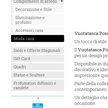
Complementi di arredo
Decorazione e Stile
Illuminazione e
profumo
Accessori casa
Vuotatasca Pos
Moda casa
Un tocco di stile
Il
Vuotatasca P
Saldi e Offerte Stagionali
per un design pr
Gift Card
Disponibile in d
Quadri
decorativo è ide
impreziosire qua
Statue e Sculture
Parte della coll
Profumatori diffusori e
candele
contemporaneo.
Un dettaglio che
occasione.