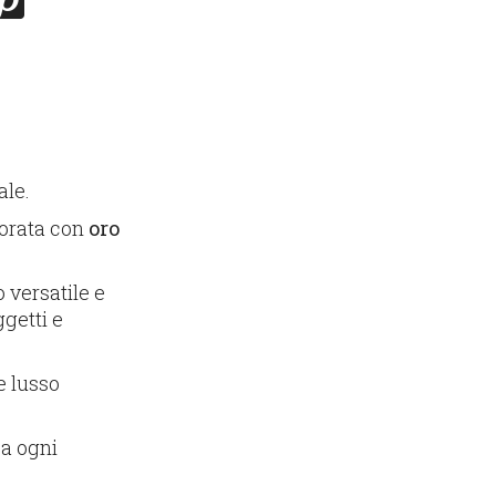
ale.
corata con
oro
 versatile e
getti e
e lusso
 a ogni