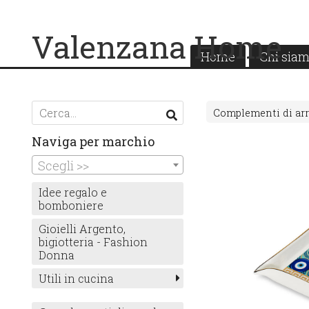
Valenzana Home
Home
Chi sia
Complementi di ar
Naviga per marchio
Scegli >>
Idee regalo e
bomboniere
Gioielli Argento,
bigiotteria - Fashion
Donna
Utili in cucina