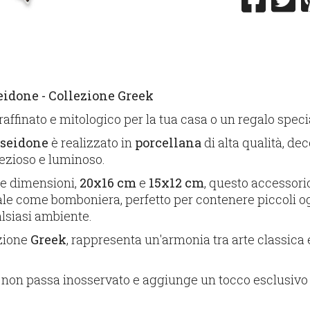
eidone - Collezione Greek
 raffinato e mitologico per la tua casa o un regalo speci
oseidone
è realizzato in
porcellana
di alta qualità, de
ezioso e luminoso.
ue dimensioni,
20x16 cm
e
15x12 cm
, questo accessorio
ale come bomboniera, perfetto per contenere piccoli og
lsiasi ambiente.
ezione
Greek
, rappresenta un'armonia tra arte classica 
 non passa inosservato e aggiunge un tocco esclusivo