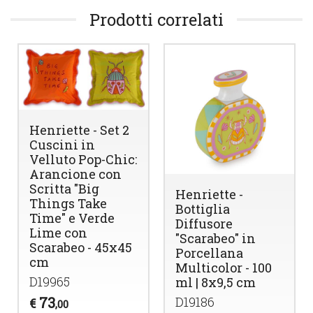
Prodotti correlati
Henriette - Set 2
Cuscini in
Velluto Pop-Chic:
Arancione con
Scritta "Big
Henriette -
Things Take
Bottiglia
Time" e Verde
Diffusore
Lime con
"Scarabeo" in
Scarabeo - 45x45
Porcellana
cm
Multicolor - 100
D19965
ml | 8x9,5 cm
73
D19186
€
,00