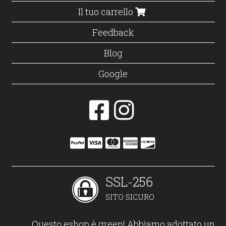
Il tuo carrello
Feedback
Blog
Google
SSL-256
SITO SICURO
Questo eshop è green! Abbiamo adottato un