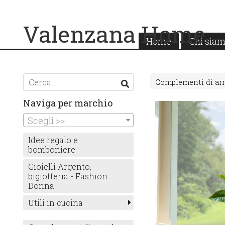
Valenzana Home
Home
Chi sia
Complementi di ar
Naviga per marchio
Scegli >>
Idee regalo e
bomboniere
Gioielli Argento,
bigiotteria - Fashion
Donna
Utili in cucina