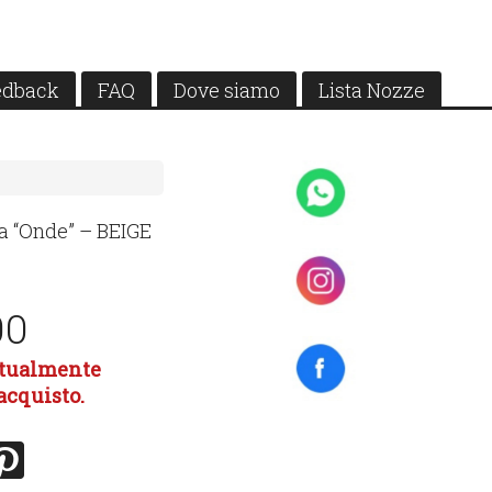
edback
FAQ
Dove siamo
Lista Nozze
lla “Onde” –
BEIGE
00
attualmente
'acquisto.