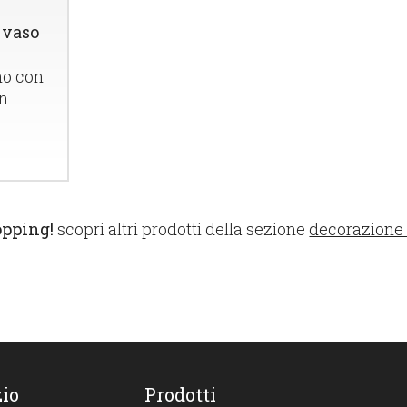
 vaso
no con
in
opping!
scopri altri prodotti della sezione
decorazione e
io
Prodotti