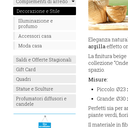
Complementi di arredo
Decorazione e Stile
Illuminazione e
profumo
Accessori casa
Eleganza natural
Moda casa
argilla
effetto o
La finitura beig
Saldi e Offerte Stagionali
collezione “Onde
spazio.
Gift Card
Misure:
Quadri
Piccolo: Ø23
Statue e Sculture
Grande: Ø30
Profumatori diffusori e
candele
Perfetti sia per 
piante verdi, fio
Il materiale in fi