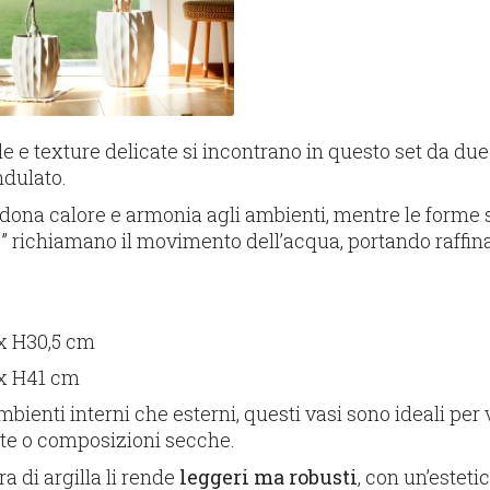
e e texture delicate si incontrano in questo set da due
ndulato.
e dona calore e armonia agli ambienti, mentre le forme 
” richiamano il movimento dell’acqua, portando raffin
 x H30,5 cm
 x H41 cm
ambienti interni che esterni, questi vasi sono ideali per
rite o composizioni secche.
bra di argilla li rende
leggeri ma robusti
, con un’estetic