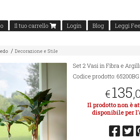
mo
Il tuo carrello
Login
Blog
Leggi Fe
redo
Decorazione e Stile
Set 2 Vasi in Fibra e Argi
Codice prodotto:
65200BG
135
,
€
Il prodotto non è 
disponibile per l