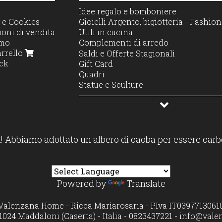
Idee regalo e bomboniere
 e Cookies
Gioielli Argento, bigiotteria - Fashi
oni di vendita
Utili in cucina
amo
Complementi di arredo
arrello
Decorazione e Stile
Saldi e Offerte Stagionali
ck
Illuminazione e profumo
Gift Card
Accessori casa
Quadri
Moda casa
Statue e Sculture
Profumatori diffusori e candele
! Abbiamo adottato un albero di caoba per essere carb
Powered by
Translate
Valenzana Home - Ricca Mariarosaria - P.Iva IT0397713061
1024 Maddaloni (Caserta) - Italia - 0823437221 -
info@vale