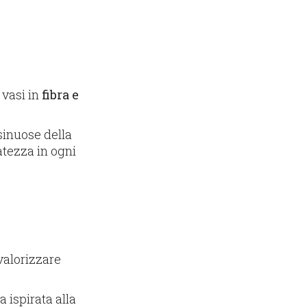
 vasi in
fibra e
sinuose della
atezza in ogni
 valorizzare
a ispirata alla