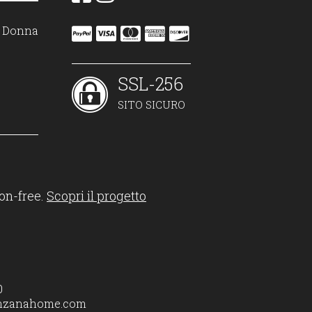
on Donna
SSL-256
SITO SICURO
on-free.
Scopri il progetto
0
nzanahome.com