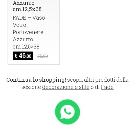
Azzurro
cm.12,5x38
FADE
– Vaso
Vetro
Portovenere
Azzurro
cm.12,5×38
46
€
,00
55,00
Continua lo shopping!
scopri altri prodotti della
sezione
decorazione e stile
o di
Fade