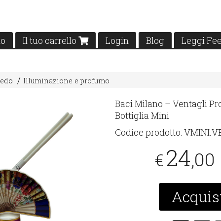
mo
Il tuo carrello
Login
Blog
Leggi Fe
redo
Illuminazione e profumo
Baci Milano – Ventagli P
Bottiglia Mini
Codice prodotto:
VMINI.V
24
,00
€
Acquis