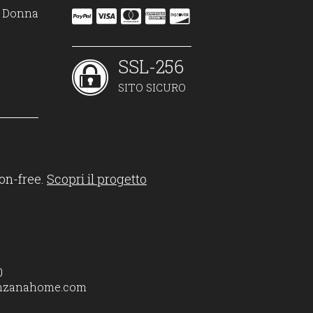
on Donna
SSL-256
SITO SICURO
on-free.
Scopri il progetto
0
nzanahome.com