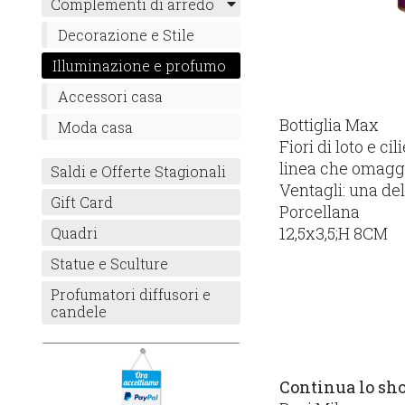
Complementi di arredo
Decorazione e Stile
Illuminazione e profumo
Accessori casa
Bottiglia Max
Moda casa
Fiori di loto e c
linea che omaggi
Saldi e Offerte Stagionali
Ventagli: una de
Gift Card
Porcellana
12,5x3,5;H 8CM
Quadri
Statue e Sculture
Profumatori diffusori e
candele
Continua lo sh