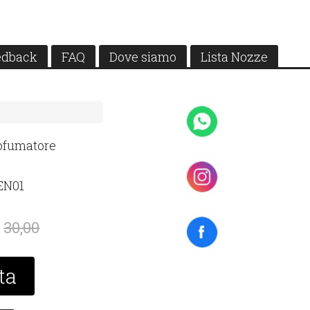
edback
FAQ
Dove siamo
Lista Nozze
rofumatore
EN01
30,00
ta