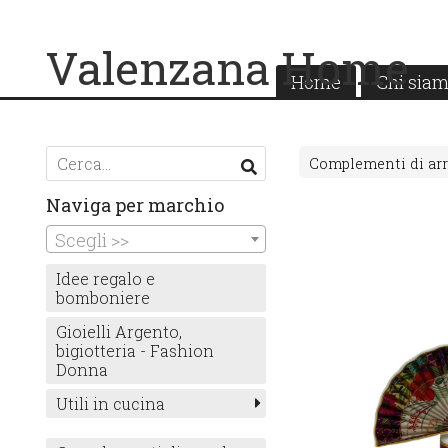
Valenzana Home
Home
Chi sia
Complementi di ar
Naviga per marchio
Scegli >>
Idee regalo e
bomboniere
Gioielli Argento,
bigiotteria - Fashion
Donna
Utili in cucina